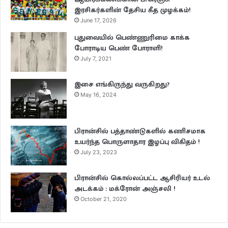
இரசிகர்களின் தேசிய கீத முழக்கம்!
June 17, 2026
புதுவையில் பெண்ணுரிமை காக்க
பாேராடிய பெண் போராளி!
July 7, 2021
இசை எங்கிருந்து வருகிறது?
May 16, 2024
பிரான்சில் பத்தாண்டுகளில் கணிசமாக
உயர்ந்த பொருளாதார இழப்பு விகிதம் !
July 23, 2023
பிரான்சில் கொல்லப்பட்ட ஆசிரியர் உடல்
அடக்கம் : மக்ரோன் அஞ்சலி !
October 21, 2020