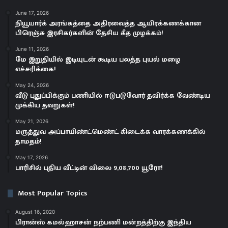
m
June 17, 2026
a
நியூயார்க் அரங்கத்தை அதிரவைத்த ஆயிரக்கணக்கான
i
பிரெஞ்சு இரசிகர்களின் தேசிய கீத முழக்கம்!
l
a
June 11, 2026
மே இறுதியில் இடியுடன் கூடிய பலத்த புயல் மழை
d
எச்சரிக்கை!
d
r
May 24, 2026
e
வீடு புதுப்பிக்கும் பணியில் ஈடுபடுவோர் தவிர்க்க வேண்டிய
s
முக்கிய தவறுகள்!
s
May 21, 2026
மருத்துவ அப்பாயிண்ட்மெண்ட் கிடைக்க வாரக்கணக்கில்
தாமதம்!
May 17, 2026
பாரிசில் புதிய வீட்டின் விலை 9,08,700 யூரோ!
Most Popular Topics
August 16, 2020
பிரான்ஸ் கமல்ஹாசன் நற்பணி மன்றத்திற்கு இந்திய