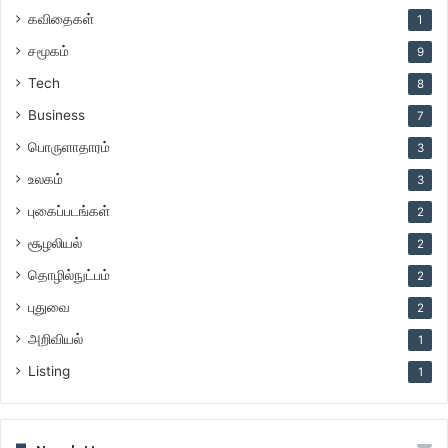
கவிதைகள்
1
சமூகம்
9
Tech
8
Business
7
பொருளாதாரம்
3
உலகம்
3
புகைப்படங்கள்
2
சூழலியல்
2
தொழில்நுட்பம்
2
புதுவை
2
அறிவியல்
1
Listing
1