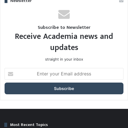
Newsletter
Subscribe to Newsletter
Receive Academia news and
updates
straight in your inbox
E
n
t
e
r
y
o
u
r
Most Recent Topics
E