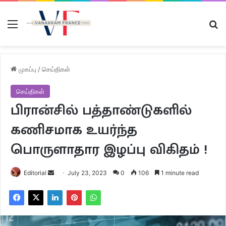
Menu
Se
முகப்பு
/
செய்திகள்
செய்திகள்
பிரான்சில் பத்தாண்டுகளில்
கணிசமாக உயர்ந்த
பொருளாதார இழப்பு விகிதம் !
Send
Editorial
July 23, 2023
0
106
1 minute read
an
email