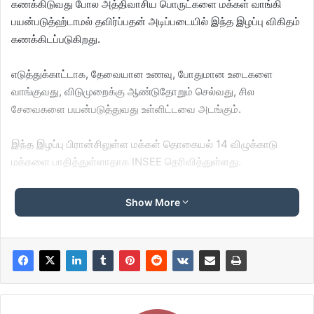
கணக்கிடுவது போல அத்திவாசிய பொருட்களை மக்கள் வாங்கி
பயன்படுத்ஹ்டாமல் தவிர்ப்பதன் அடிப்படையில் இந்த இழப்பு விகிதம்
கணக்கிடப்படுகிறது.
எடுத்துக்காட்டாக, தேவையான உணவு, போதுமான உடைகளை
வாங்குவது, விடுமுறைக்கு ஆண்டுதோறும் செல்வது, சில
சேவைகளை பயன்படுத்துவது உள்ளிட்டவை அடங்கும்.
இந்த இழப்பு பிரான்சிலுள்ள மக்கள் தொகையல் 14 விழுக்காடு
மக்களை பாதித்துள்ளாதாக INSEE தெரிவித்துள்ளது.
கடந்த 2013-ஆம் ஆண்டு 12.4% விழுக்காடாக இருந்தது தற்போது
Show More
14% ஆக உயர்ந்துள்ளது.
இதற்கு முக்கிய காரணம் எரியாற்றல் (energy) தான்
எனக்கூறப்படுகிறது. 10.2% குடும்பங்கள் தங்கள் வீடுகளை
போதுமான அளவு சூடுபடுத்த இயலவில்லை என்று கூறுகின்றனர்.
2018-ஆம் ஆண்டு இதன் அளவு 5% விழுக்காடாக இருந்தது. ஏழை,