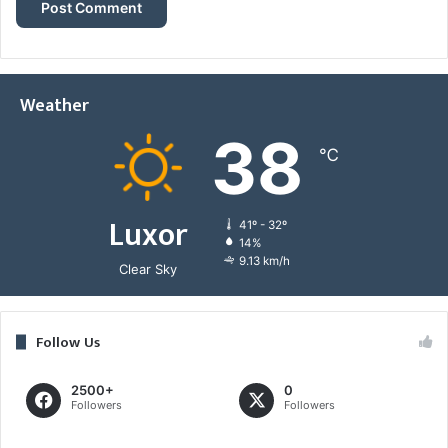
Weather
38
℃
Luxor
41º - 32º
14%
9.13 km/h
Clear Sky
Follow Us
2500+
0
Followers
Followers